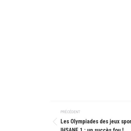
Navigation
PRÉCÉDENT
article
Les Olympiades des jeux sport
Article
IHSANE 1 : un succès fou !…