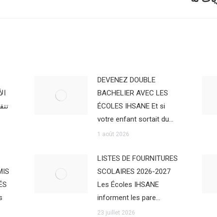
suivant
:
DEVENEZ DOUBLE
ين
BACHELIER AVEC LES
سان
ÉCOLES IHSANE Et si
votre enfant sortait du…
1 août 2026
LISTES DE FOURNITURES
MIS
SCOLAIRES 2026-2027
ÉS
Les Écoles IHSANE
s
informent les pare…
23 juillet 2026