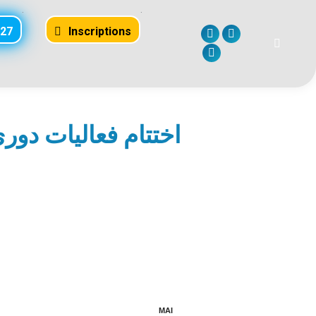
.
.
027
Inscriptions
Facebook
Instagram
Recherc
page
page
YouTube
:
opens
opens
page
in
in
opens
new
new
in
window
window
new
window
MAI