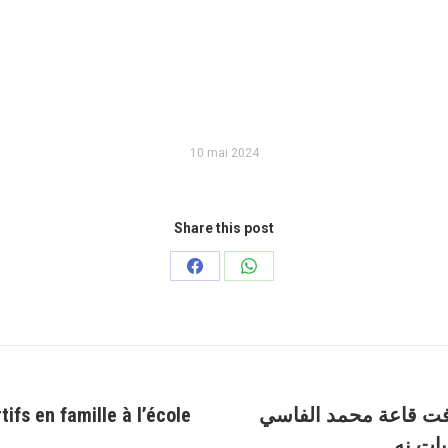
10 mai 2024
Share this post
Partager
Partager
sur
sur
Facebook
WhatsApp
ifs en famille à l’école
نهائي ليس ككل النهائ
Article