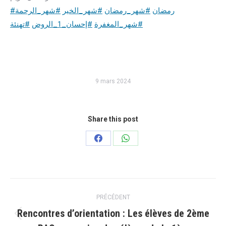
#رمضان
#شهر_رمضان
#شهر_الخير
#شهر_الرحمة
#شهر_المغفرة
#إحسان_1_الروض
#تهنئة
9 mars 2024
Share this post
Partager
Partager
sur
sur
Facebook
WhatsApp
Navigation
PRÉCÉDENT
article
Rencontres d’orientation : Les élèves de 2ème
Article