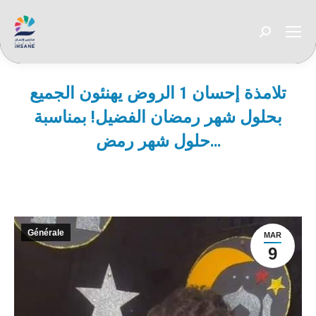
Recherche
:
تلامذة إحسان 1 الروض يهنئون الجميع
بحلول شهر رمضان الفضيل! بمناسبة
حلول شهر رمض…
Vous êtes ici :
Générale
MAR
9