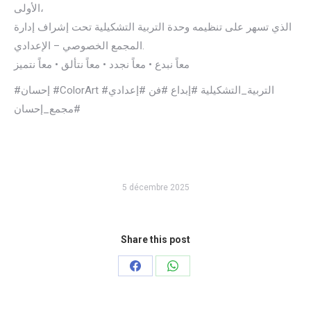
الأولى،
الذي تسهر على تنظيمه وحدة التربية التشكيلية تحت إشراف إدارة
المجمع الخصوصي – الإعدادي.
معاً نبدع • معاً نجدد • معاً نتألق • معاً نتميز
#إحسان #ColorArt #التربية_التشكيلية #إبداع #فن #إعدادي
#مجمع_إحسان
5 décembre 2025
Share this post
Partager
Partager
sur
sur