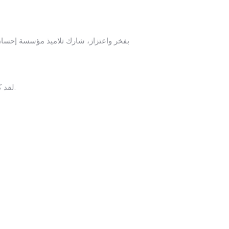
بفخر واعتزاز، شارك تلاميذ مؤسسة إحسا
لقد كانت مناسبة مميزة لغرس الروح الوطنية في نفوس أطفالنا، وتعزيز ارتباطهم بتاريخهم المجيد وهويتهم المغربية الأصيلة.