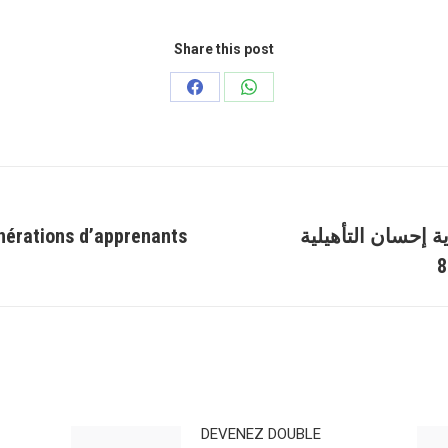
Share this post
Partager
Partager
sur
sur
Facebook
WhatsApp
ة إحسان التأهيلية
nérations d’apprenants
Article
suivant
:
DEVENEZ DOUBLE