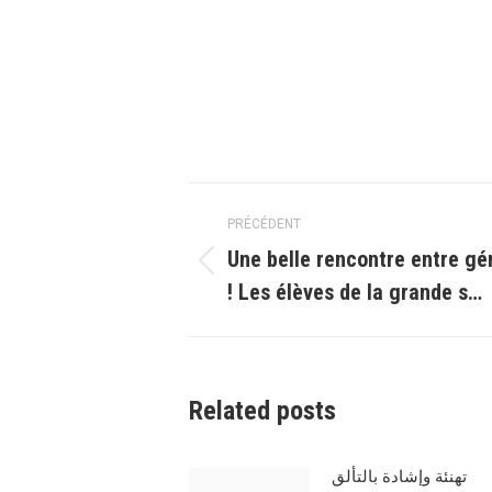
Navigation
PRÉCÉDENT
article
Une belle rencontre entre gé
Article
! Les élèves de la grande s…
précédent
:
Related posts
تهنئة وإشادة بالتألق