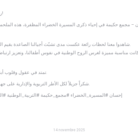
💚❤️ روحُ المسيرةِ الخضراء تتجسّد في صغارِنا!
ن – مجمع حكيمة في إحياء ذكرى المسيرة الخضراء المظفرة، هذه الملحم
🎥 شاهدوا معنا لحظات رائعة عكست مدى تشبّث أجيالنا الصاعدة بقيم الوطنية، السلام، المسؤولية، والوفاء للوطن.
تمتد في عقول وقلوب أبناءنا لتبقى رمزاً للوحدة والإصرار جيلاً بعد جيل.
🙏 شكراً جزيلاً لكل الأطر التربوية والإدارية على جهودهم الكبيرة في إنجاح هذا النشاط المميز.
إحسان #المسيرة_الخضراء #مجمع_حكيمة #التربية_الوطنية #ال
14 novembre 2025