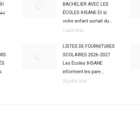
BACHELIER AVEC LES
ال
ÉCOLES IHSANE Et si
تتق
votre enfant sortait du…
1 août 2026
LISTES DE FOURNITURES
MIS
SCOLAIRES 2026-2027
ÉS
Les Écoles IHSANE
s
informent les pare…
23 juillet 2026