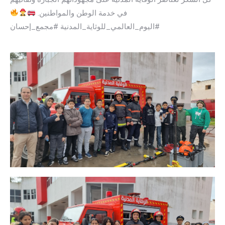
في خدمة الوطن والمواطنين.
#اليوم_العالمي_للوثاية_المدنية #مجمع_إحسان