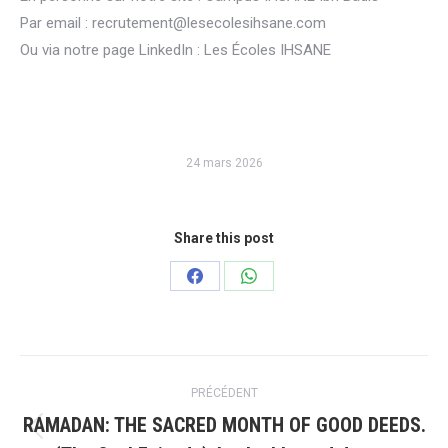
Par email : recrutement@lesecolesihsane.com
Ou via notre page LinkedIn : Les Écoles IHSANE
24 mars 2026
Share this post
Partager
Partager
sur
sur
Facebook
WhatsApp
Navigation
PRÉCÉDENT
article
RAMADAN: THE SACRED MONTH OF GOOD DEEDS.
Article