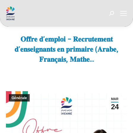
Recherche
:
𝐎𝐟𝐟𝐫𝐞 𝐝’𝐞𝐦𝐩𝐥𝐨𝐢 – 𝐑𝐞𝐜𝐫𝐮𝐭𝐞𝐦𝐞𝐧𝐭
𝐝’𝐞𝐧𝐬𝐞𝐢𝐠𝐧𝐚𝐧𝐭𝐬 𝐞𝐧 𝐩𝐫𝐢𝐦𝐚𝐢𝐫𝐞 (𝐀𝐫𝐚𝐛𝐞,
𝐅𝐫𝐚𝐧𝐜̧𝐚𝐢𝐬, 𝐌𝐚𝐭𝐡𝐞…
Vous êtes ici :
Générale
MAR
24