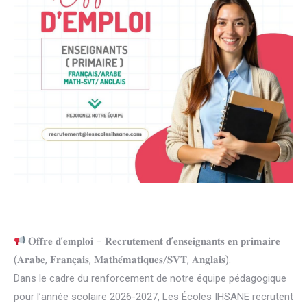
𝐎𝐟𝐟𝐫𝐞 𝐝’𝐞𝐦𝐩𝐥𝐨𝐢 – 𝐑𝐞𝐜𝐫𝐮𝐭𝐞𝐦𝐞𝐧𝐭 𝐝’𝐞𝐧𝐬𝐞𝐢𝐠𝐧𝐚𝐧𝐭𝐬 𝐞𝐧 𝐩𝐫𝐢𝐦𝐚𝐢𝐫𝐞
(𝐀𝐫𝐚𝐛𝐞, 𝐅𝐫𝐚𝐧𝐜̧𝐚𝐢𝐬, 𝐌𝐚𝐭𝐡𝐞́𝐦𝐚𝐭𝐢𝐪𝐮𝐞𝐬/𝐒𝐕𝐓, 𝐀𝐧𝐠𝐥𝐚𝐢𝐬).
Dans le cadre du renforcement de notre équipe pédagogique
pour l’année scolaire 2026-2027, Les Écoles IHSANE recrutent