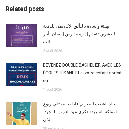
Related posts
تهنئة وإشادة بالتألق الأكاديمي للدفعة
العشرين تتقدم إدارة مدارس إحسان بأحر
الت…
2 août 2026
DEVENEZ DOUBLE BACHELIER AVEC LES
ÉCOLES IHSANE Et si votre enfant sortait
du…
1 août 2026
يخلد الشعب المغربي قاطبة بمختلف ربوع
المملكة الشريفة ذكرى عيد العرش المجيد،
الذي…
30 juillet 2026