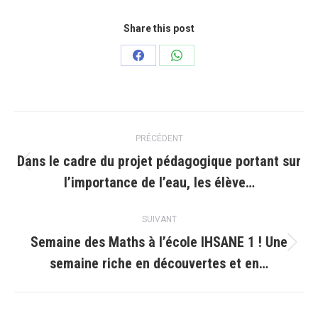
Share this post
Partager
Partager
sur
sur
Facebook
WhatsApp
Navigation
PRÉCÉDENT
article
Dans le cadre du projet pédagogique portant sur
Article
l’importance de l’eau, les élève…
précédent
:
SUIVANT
Semaine des Maths à l’école IHSANE 1 ! Une
Article
semaine riche en découvertes et en…
suivant
: