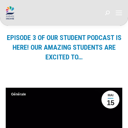
Recherche
:
EPISODE 3 OF OUR STUDENT PODCAST IS
HERE! OUR AMAZING STUDENTS ARE
EXCITED TO…
Vous êtes ici :
Générale
MAI
15