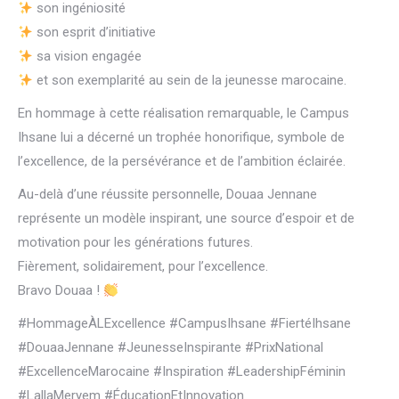
son ingéniosité
son esprit d’initiative
sa vision engagée
et son exemplarité au sein de la jeunesse marocaine.
En hommage à cette réalisation remarquable, le Campus
Ihsane lui a décerné un trophée honorifique, symbole de
l’excellence, de la persévérance et de l’ambition éclairée.
Au-delà d’une réussite personnelle, Douaa Jennane
représente un modèle inspirant, une source d’espoir et de
motivation pour les générations futures.
Fièrement, solidairement, pour l’excellence.
Bravo Douaa !
#HommageÀLExcellence #CampusIhsane #FiertéIhsane
#DouaaJennane #JeunesseInspirante #PrixNational
#ExcellenceMarocaine #Inspiration #LeadershipFéminin
#LallaMeryem #ÉducationEtInnovation