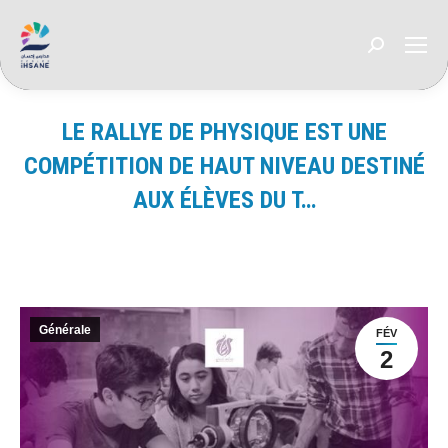
Recherche
:
LE RALLYE DE PHYSIQUE EST UNE
COMPÉTITION DE HAUT NIVEAU DESTINÉ
AUX ÉLÈVES DU T…
Vous êtes ici :
Générale
FÉV
2