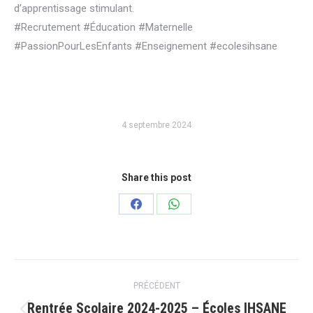
d’apprentissage stimulant.
#Recrutement #Éducation #Maternelle
#PassionPourLesEnfants #Enseignement #ecolesihsane
4 septembre 2024
Share this post
Partager
Partager
sur
sur
Facebook
WhatsApp
Navigation
PRÉCÉDENT
article
Rentrée Scolaire 2024-2025 – Écoles IHSANE