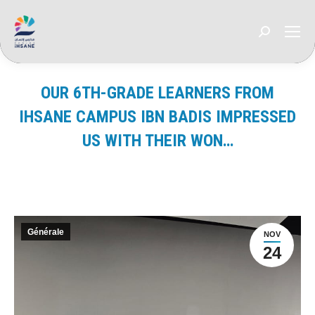
Recherche
:
OUR 6TH-GRADE LEARNERS FROM
IHSANE CAMPUS IBN BADIS IMPRESSED
US WITH THEIR WON…
Vous êtes ici :
Générale
NOV
24