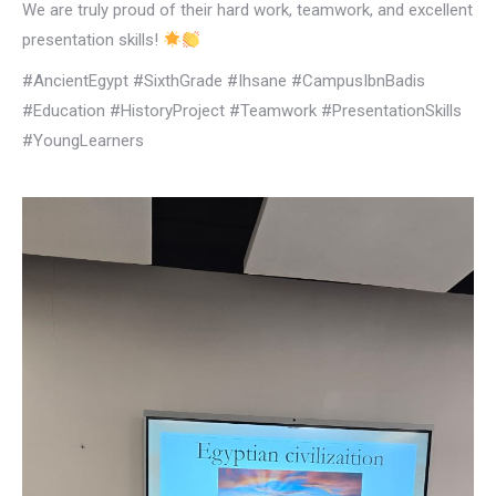
We are truly proud of their hard work, teamwork, and excellent
presentation skills!
#AncientEgypt #SixthGrade #Ihsane #CampusIbnBadis
#Education #HistoryProject #Teamwork #PresentationSkills
#YoungLearners