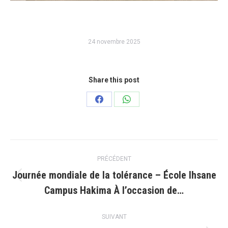
24 novembre 2025
Share this post
Partager
Partager
sur
sur
Facebook
WhatsApp
Navigation
PRÉCÉDENT
article
Journée mondiale de la tolérance – École Ihsane
Article
Campus Hakima À l’occasion de…
précédent
:
SUIVANT