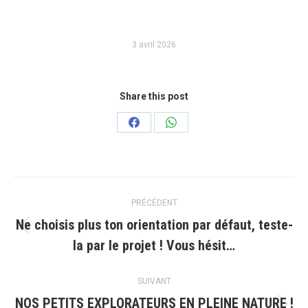
3 avril 2026
Share this post
Partager
Partager
sur
sur
Facebook
WhatsApp
Navigation
PRÉCÉDENT
article
Ne choisis plus ton orientation par défaut, teste-
Article
la par le projet ! Vous hésit…
précédent
:
SUIVANT
NOS PETITS EXPLORATEURS EN PLEINE NATURE !