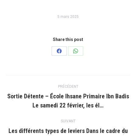
5 mars 2025
Share this post
Partager
Partager
sur
sur
Facebook
WhatsApp
Navigation
PRÉCÉDENT
article
Sortie Détente – École Ihsane Primaire Ibn Badis
Article
Le samedi 22 février, les él…
précédent
:
SUIVANT
Les différents types de leviers Dans le cadre du
Article