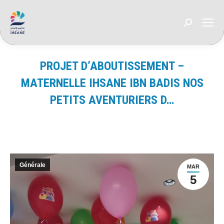
Recherche
:
PROJET D’ABOUTISSEMENT –
MATERNELLE IHSANE IBN BADIS NOS
PETITS AVENTURIERS D…
Vous êtes ici :
Générale
MAR
5