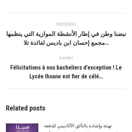
sur
sur
Facebook
WhatsApp
Navigation
PRÉCÉDENT
article
نبضنا وطن في إطار الأنشطة الموازية التي ينظمها
Article
مجمع إحسان ابن باديس لفائدة تلا…
précédent
:
SUIVANT
Félicitations à nos bacheliers d’exception ! Le
Article
Lycée Ihsane est fier de célé…
suivant
:
Related posts
تهنئة وإشادة بالتألق الأكاديمي للدفعة