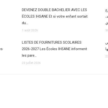
DEVENEZ DOUBLE BACHELIER AVEC LES
ع
ÉCOLES IHSANE Et si votre enfant sortait
د
du…
1 août 2026
30
LISTES DE FOURNITURES SCOLAIRES
س
es
2026-2027 Les Écoles IHSANE informent
les pare…
23
23 juillet 2026