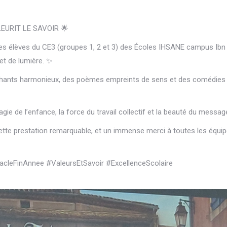
EURIT LE SAVOIR 🌟
 les élèves du CE3 (groupes 1, 2 et 3) des Écoles IHSANE campus Ibn
 et de lumière. ✨
hants harmonieux, des poèmes empreints de sens et des comédies mu
gie de l’enfance, la force du travail collectif et la beauté du messag
ette prestation remarquable, et un immense merci à toutes les équ
leFinAnnee #ValeursEtSavoir #ExcellenceScolaire