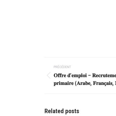
Navigation
PRÉCÉDENT
article
𝐎𝐟𝐟𝐫𝐞 𝐝’𝐞𝐦𝐩𝐥𝐨𝐢 – 𝐑𝐞𝐜𝐫𝐮𝐭𝐞𝐦𝐞
Article
𝐩𝐫𝐢𝐦𝐚𝐢𝐫𝐞 (𝐀𝐫𝐚𝐛𝐞, 𝐅𝐫𝐚𝐧𝐜̧𝐚𝐢𝐬
précédent
:
Related posts