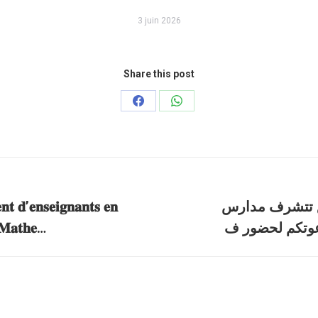
3 juin 2026
Share this post
Partager
Partager
sur
sur
Facebook
WhatsApp
𝐭 𝐝’𝐞𝐧𝐬𝐞𝐢𝐠𝐧𝐚𝐧𝐭𝐬 𝐞𝐧
الموعد يتجدد م
Article
, 𝐌𝐚𝐭𝐡𝐞…
suivant
: