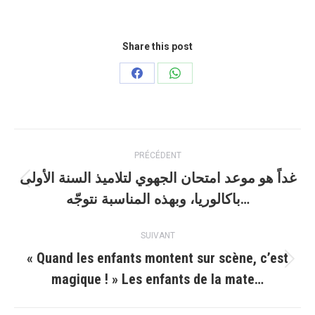
Share this post
Partager
Partager
sur
sur
Facebook
WhatsApp
Navigation
PRÉCÉDENT
article
غداً هو موعد امتحان الجهوي لتلاميذ السنة الأولى
Article
باكالوريا، وبهذه المناسبة نتوجّه…
précédent
:
SUIVANT
« Quand les enfants montent sur scène, c’est
Article
magique ! » Les enfants de la mate…
suivant
: