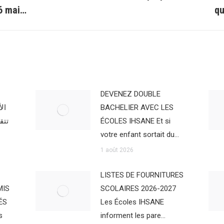
Article
6 mai…
qu
suivant
:
DEVENEZ DOUBLE
ال
BACHELIER AVEC LES
تتق
ÉCOLES IHSANE Et si
votre enfant sortait du…
1 août 2026
LISTES DE FOURNITURES
MIS
SCOLAIRES 2026-2027
ÉS
Les Écoles IHSANE
s
informent les pare…