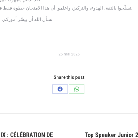
تسلّحوا بالثقة، الهدوء، والتركيز، واعلموا أن هذا الامتحان خطوة فقط في طريق طويل نحو مستقبل مشرق بإذن الله.
نسأل الله أن ييسّر أموركم، ويشرح صدوركم، ويجعل النجاح حليفكم جميعاً.
25 mai 2025
Share this post
Partager
Partager
sur
sur
Facebook
WhatsApp
IX : CÉLÉBRATION DE
Top Speaker Junior 2