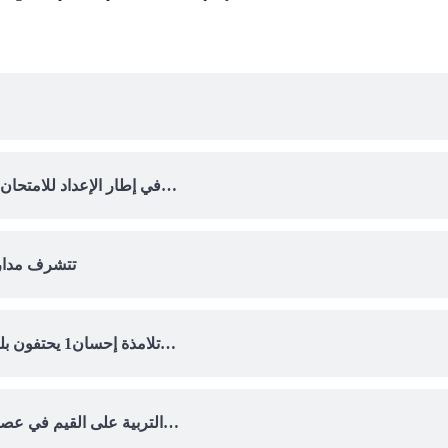
في إطار الإعداد للامتحان الوطني الذي سينطلق ابتداءً من 29 ماي 2025، وبعد تنظيم ا…
تتشرف مدارس 
تلامذة إحسان1 يحتفون بليلة القدر المباركة في إطار أنشطتها الرمضانية وبمناسبة لي…
التربية على القيم في عصر الرقمنة: لقاء تواصلي متميز في إطار مواجهة التحديات ال…