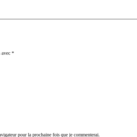
Article
suivant
:
s avec
*
igateur pour la prochaine fois que je commenterai.