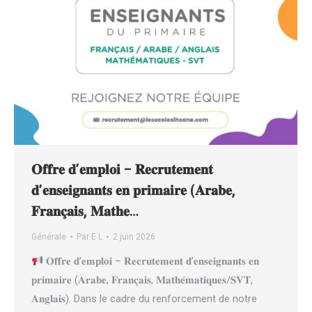
𝐎𝐟𝐟𝐫𝐞 𝐝’𝐞𝐦𝐩𝐥𝐨𝐢 – 𝐑𝐞𝐜𝐫𝐮𝐭𝐞𝐦𝐞𝐧𝐭
𝐝’𝐞𝐧𝐬𝐞𝐢𝐠𝐧𝐚𝐧𝐭𝐬 𝐞𝐧 𝐩𝐫𝐢𝐦𝐚𝐢𝐫𝐞 (𝐀𝐫𝐚𝐛𝐞,
𝐅𝐫𝐚𝐧𝐜̧𝐚𝐢𝐬, 𝐌𝐚𝐭𝐡𝐞…
Générale
Par
E L
2 juin 2026
𝐎𝐟𝐟𝐫𝐞 𝐝’𝐞𝐦𝐩𝐥𝐨𝐢 – 𝐑𝐞𝐜𝐫𝐮𝐭𝐞𝐦𝐞𝐧𝐭 𝐝’𝐞𝐧𝐬𝐞𝐢𝐠𝐧𝐚𝐧𝐭𝐬 𝐞𝐧
𝐩𝐫𝐢𝐦𝐚𝐢𝐫𝐞 (𝐀𝐫𝐚𝐛𝐞, 𝐅𝐫𝐚𝐧𝐜̧𝐚𝐢𝐬, 𝐌𝐚𝐭𝐡𝐞́𝐦𝐚𝐭𝐢𝐪𝐮𝐞𝐬/𝐒𝐕𝐓,
𝐀𝐧𝐠𝐥𝐚𝐢𝐬). Dans le cadre du renforcement de notre