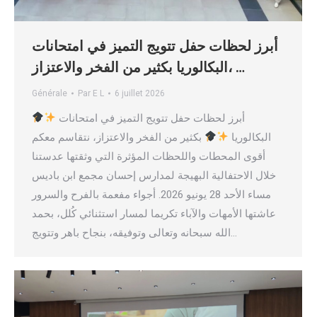
أبرز لحظات حفل تتويج التميز في امتحانات
البكالوريا بكثير من الفخر والاعتزاز، …
Générale
Par
E L
6 juillet 2026
أبرز لحظات حفل تتويج التميز في امتحانات
البكالوريا
بكثير من الفخر والاعتزاز، نتقاسم معكم
أقوى المحطات واللحظات المؤثرة التي وثقتها عدستنا
خلال الاحتفالية البهيجة لمدارس إحسان مجمع ابن باديس
مساء الأحد 28 يونيو 2026. أجواء مفعمة بالفرح والسرور
عاشتها الأمهات والآباء تكريما لمسار استثنائي كُلل، بحمد
الله سبحانه وتعالى وتوفيقه، بنجاح باهر وتتويج…