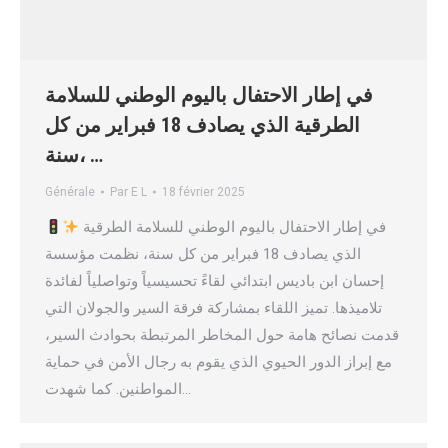
في إطار الاحتفال باليوم الوطني للسلامة
الطرقية الذي يصادف 18 فبراير من كل
سنة، …
Générale
Par
E L
18 février 2025
في إطار الاحتفال باليوم الوطني للسلامة الطرقية
الذي يصادف 18 فبراير من كل سنة، نظمت مؤسسة
إحسان ابن باديس ابتدائي لقاءً تحسيسياً وتواصلياً لفائدة
تلاميذها. تميز اللقاء بمشاركة فرقة السير والجولان التي
قدمت نصائح هامة حول المخاطر المرتبطة بحوادث السير،
مع إبراز الدور الحيوي الذي يقوم به رجال الأمن في حماية
المواطنين. كما شهدت…