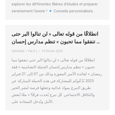
explorer les différentes filières d’études et préparer
sereinement l’avenir !
Conseils personnalisés…
انطلاقًا من قوله تعالى « لن تنالوا البر حتى
تنفقوا مما تحبون » تنظم مدارس إحسان …
Générale
Par
E L
10 février 2025
انطلاقًا من قوله تعالى « لن تنالوا البر حتى تنفقوا مما
تحبون » تنظم مدارس إحسان الحملة التضامنية « قفة
رمضان » لفائدة الأسر المعوزة وذلك من 07 إلى 21 فبراير
2025 نُدْعُوكم للمشاركة في هذه الحملة المباركة عن
طريق التبرع بمواد غذائية وجعلها فرصة لنشر الخير
والتكافل الاجتماعي. كل تبرع يُحدث فرقًا! « معًا نُنعش
الأمل ونُدخل السعادة على…