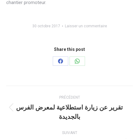
chantier promoteur.
30 octobre 2017
Laisser un commentaire
Share this post
Partager
Partager
sur
sur
Facebook
WhatsApp
Navigation
PRÉCÉDENT
article
تقریر عن زیارة استطلاعیة لمعرض الفرس
Article
بالجدیدة
précédent
:
SUIVANT