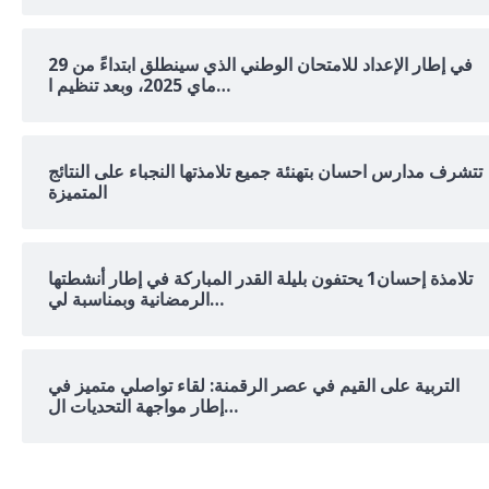
في إطار الإعداد للامتحان الوطني الذي سينطلق ابتداءً من 29
ماي 2025، وبعد تنظيم ا…
تتشرف مدارس احسان بتهنئة جميع تلامذتها النجباء على النتائج
المتميزة
تلامذة إحسان1 يحتفون بليلة القدر المباركة في إطار أنشطتها
الرمضانية وبمناسبة لي…
التربية على القيم في عصر الرقمنة: لقاء تواصلي متميز في
إطار مواجهة التحديات ال…