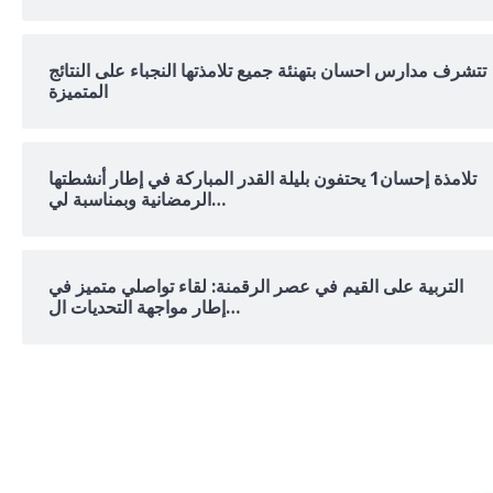
تتشرف مدارس احسان بتهنئة جميع تلامذتها النجباء على النتائج
المتميزة
تلامذة إحسان1 يحتفون بليلة القدر المباركة في إطار أنشطتها
الرمضانية وبمناسبة لي…
التربية على القيم في عصر الرقمنة: لقاء تواصلي متميز في
إطار مواجهة التحديات ال…