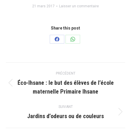
21 mars 2017
Laisser un commentaire
Share this post
Partager
Partager
sur
sur
Facebook
WhatsApp
Navigation
PRÉCÉDENT
article
Éco-Ihsane : le but des élèves de l’école
Article
maternelle Primaire Ihsane
précédent
:
SUIVANT
Jardins d’odeurs ou de couleurs
Article
suivant
: