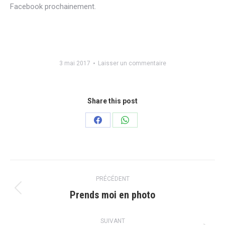
Facebook prochainement.
3 mai 2017
Laisser un commentaire
Share this post
Partager
Partager
sur
sur
Facebook
WhatsApp
Navigation
PRÉCÉDENT
article
Prends moi en photo
Article
précédent
:
SUIVANT