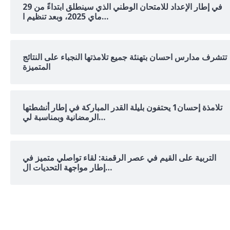
في إطار الإعداد للامتحان الوطني الذي سينطلق ابتداءً من 29
ماي 2025، وبعد تنظيم ا…
تتشرف مدارس احسان بتهنئة جميع تلامذتها النجباء على النتائج
المتميزة
تلامذة إحسان1 يحتفون بليلة القدر المباركة في إطار أنشطتها
الرمضانية وبمناسبة لي…
التربية على القيم في عصر الرقمنة: لقاء تواصلي متميز في
إطار مواجهة التحديات ال…