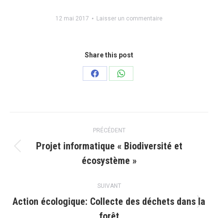
12 mai 2017
Laisser un commentaire
Share this post
Partager
Partager
sur
sur
Facebook
WhatsApp
Navigation
PRÉCÉDENT
article
Projet informatique « Biodiversité et
Article
écosystème »
précédent
:
SUIVANT
Action écologique: Collecte des déchets dans la
Article
forêt