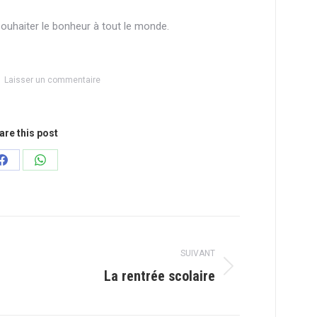
 souhaiter le bonheur à tout le monde.
Laisser un commentaire
are this post
Partager
Partager
sur
sur
Facebook
WhatsApp
SUIVANT
Article
La rentrée scolaire
suivant
: