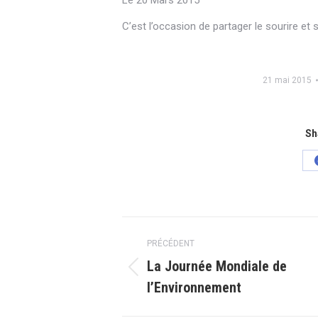
Le 20 Mars 2015
C’est l’occasion de partager le sourire et
21 mai 2015
Sh
Navigation
PRÉCÉDENT
article
La Journée Mondiale de
Article
l’Environnement
précédent
: