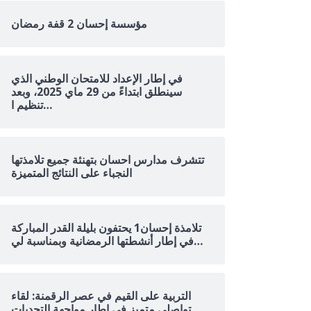
مؤسسة إحسان 2 قفة رمضان
في إطار الإعداد للامتحان الوطني الذي
سينطلق ابتداءً من 29 ماي 2025، وبعد
تنظيم ا…
تتشرف مدارس احسان بتهنئة جميع تلامذتها
النجباء على النتائج المتميزة
تلامذة إحسان1 يحتفون بليلة القدر المباركة
في إطار أنشطتها الرمضانية وبمناسبة لي…
التربية على القيم في عصر الرقمنة: لقاء
تواصلي متميز في إطار مواجهة التحديات