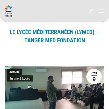
Recherche
:
LE LYCÉE MÉDITERRANÉEN (LYMED) –
TANGER MED FONDATION
Vous êtes ici :
activité
AVR
9
Ihsane 1 Lycée