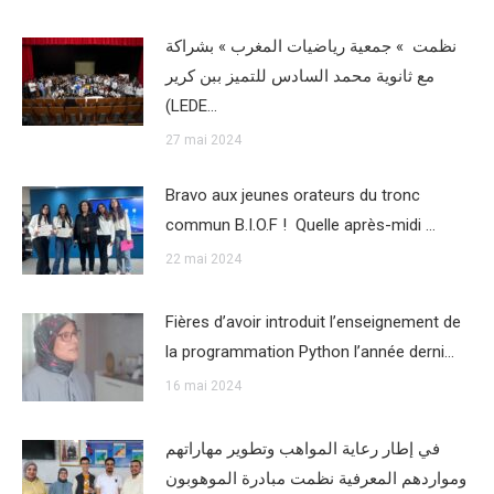
نظمت » جمعية رياضيات المغرب » بشراكة
مع ثانوية محمد السادس للتميز ببن كرير
(LEDE…
27 mai 2024
Bravo aux jeunes orateurs du tronc
commun B.I.O.F ! ️ Quelle après-midi …
22 mai 2024
Fières d’avoir introduit l’enseignement de
la programmation Python l’année derni…
16 mai 2024
في إطار رعاية المواهب وتطوير مهاراتهم
ومواردهم المعرفية نظمت مبادرة الموهوبون