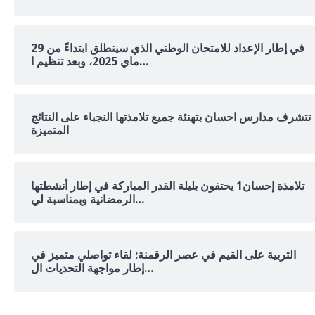
في إطار الإعداد للامتحان الوطني الذي سينطلق ابتداءً من 29
ماي 2025، وبعد تنظيم ا…
تتشرف مدارس احسان بتهنئة جميع تلامذتها النجباء على النتائج
المتميزة
تلامذة إحسان1 يحتفون بليلة القدر المباركة في إطار أنشطتها
الرمضانية وبمناسبة لي…
التربية على القيم في عصر الرقمنة: لقاء تواصلي متميز في
إطار مواجهة التحديات ال…