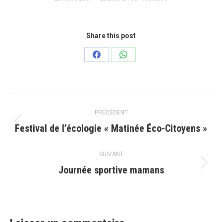
Share this post
Partager
Partager
sur
sur
Facebook
WhatsApp
Navigation
PRÉCÉDENT
article
Festival de l’écologie « Matinée Éco-Citoyens »
Article
précédent
:
SUIVANT
Journée sportive mamans
Article
suivant
: