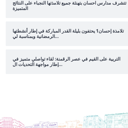
تتشرف مدارس احسان بتهنئة جميع تلامذتها النجباء على النتائج
المتميزة
تلامذة إحسان1 يحتفون بليلة القدر المباركة في إطار أنشطتها
الرمضانية وبمناسبة لي…
التربية على القيم في عصر الرقمنة: لقاء تواصلي متميز في
إطار مواجهة التحديات ال…