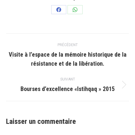
Partager
Partager
sur
sur
Facebook
WhatsApp
Navigation
PRÉCÉDENT
article
Visite à l’espace de la mémoire historique de la
Article
résistance et de la libération.
précédent
:
SUIVANT
Bourses d’excellence «Istihqaq » 2015
Article
suivant
:
Laisser un commentaire