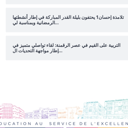
تلامذة إحسان1 يحتفون بليلة القدر المباركة في إطار أنشطتها
الرمضانية وبمناسبة لي…
التربية على القيم في عصر الرقمنة: لقاء تواصلي متميز في
إطار مواجهة التحديات ال…