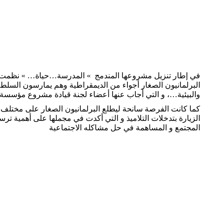
البرلمانيون الصغار أجواء من الديمقراطية وهم يمارسون السلطة 
والبيئية…، و التي أجاب عنها أعضاء لجنة قيادة مشروع مؤسسة إحسان 3 باستف
كما كانت الفرصة سانحة ليطلع البرلمانيون الصغار على مختل
الزيارة بتدخلات التلاميذ و التي أكدت في مجملها على أهمية تر
المجتمع و المساهمة في حل مشاكله الاجتماعية