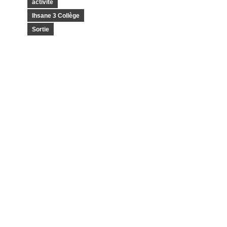
activité
Ihsane 3 Collège
Sortie