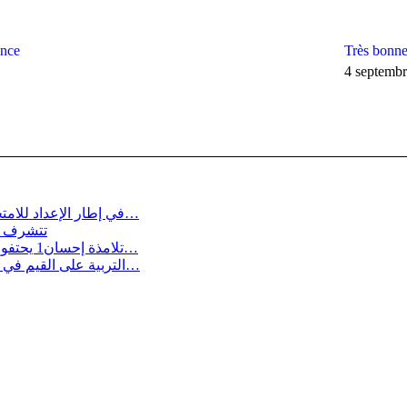
ance
Très bonne 
4 septemb
في إطار الإعداد للامتحان الوطني الذي سينطلق ابتداءً من 29 ماي 2025، وبعد تنظيم ا…
تتشرف مد
تلامذة إحسان1 يحتفون بليلة القدر المباركة في إطار أنشطتها الرمضانية وبمناسبة لي…
التربية على القيم في عصر الرقمنة: لقاء تواصلي متميز في إطار مواجهة التحديات ال…