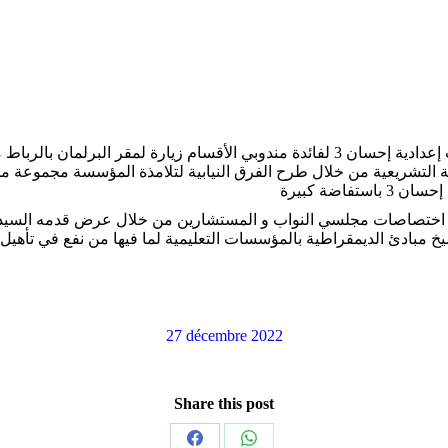
في إطار تنزيل مشروعها المندمج » المدرسة…حياة… » نظمت إعدادية إحسان 3 لفائدة مند
التشريعية من خلال طرح الفرق النيابية لتلامذة المؤسسة مجموعة من ا
اضة كبيرة
ف اختصاصات مجلسي النواب و المستشارين من خلال عرض قدمه السيد 
سيخ مبادئ الديمقراطية بالمؤسسات التعليمية لما فيها من نفع في تأهيل
27 décembre 2022
Share this post