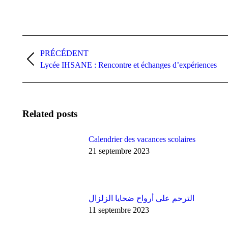
Navigation
article
PRÉCÉDENT
Article
Lycée IHSANE : Rencontre et échanges d’expériences
précédent
:
Related posts
Calendrier des vacances scolaires
21 septembre 2023
الترحم على أرواح ضحايا الزلزال
11 septembre 2023