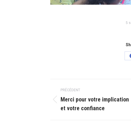
5 
Sh
Navigation
PRÉCÉDENT
article
Merci pour votre implication
Article
et votre confiance
précédent
: