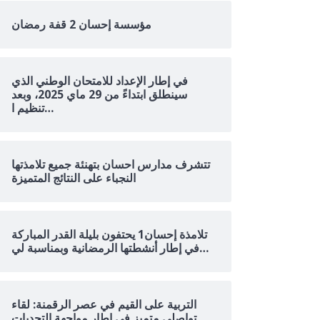
مؤسسة إحسان 2 قفة رمضان
في إطار الإعداد للامتحان الوطني الذي
سينطلق ابتداءً من 29 ماي 2025، وبعد
تنظيم ا…
تتشرف مدارس احسان بتهنئة جميع تلامذتها
النجباء على النتائج المتميزة
تلامذة إحسان1 يحتفون بليلة القدر المباركة
في إطار أنشطتها الرمضانية وبمناسبة لي…
التربية على القيم في عصر الرقمنة: لقاء
تواصلي متميز في إطار مواجهة التحديات