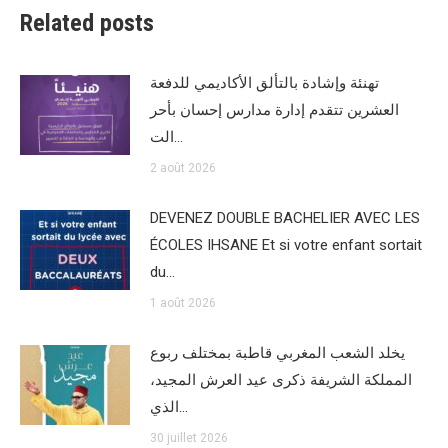
Related posts
تهنئة وإشادة بالتألق الأكاديمي للدفعة
العشرين تتقدم إدارة مدارس إحسان بأحر
الت…
2 août 2026
DEVENEZ DOUBLE BACHELIER AVEC LES
ÉCOLES IHSANE Et si votre enfant sortait
du…
1 août 2026
يخلد الشعب المغربي قاطبة بمختلف ربوع
المملكة الشريفة ذكرى عيد العرش المجيد،
الذي…
30 juillet 2026