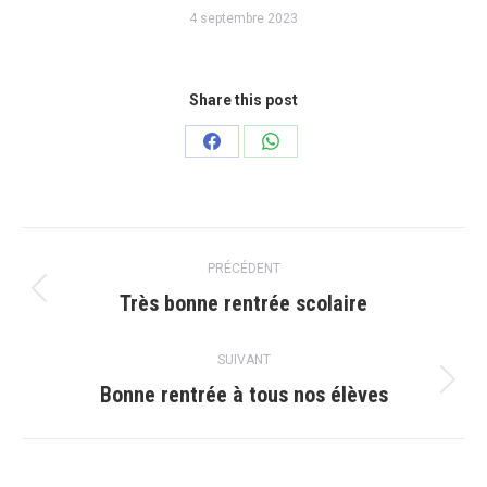
4 septembre 2023
Share this post
Partager
Partager
sur
sur
Facebook
WhatsApp
Navigation
PRÉCÉDENT
article
Très bonne rentrée scolaire
Article
précédent
:
SUIVANT
Bonne rentrée à tous nos élèves
Article
suivant
: