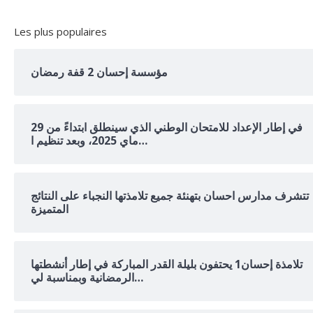
Les plus populaires
مؤسسة إحسان 2 قفة رمضان
في إطار الإعداد للامتحان الوطني الذي سينطلق ابتداءً من 29
ماي 2025، وبعد تنظيم ا…
تتشرف مدارس احسان بتهنئة جميع تلامذتها النجباء على النتائج
المتميزة
تلامذة إحسان1 يحتفون بليلة القدر المباركة في إطار أنشطتها
الرمضانية وبمناسبة لي…