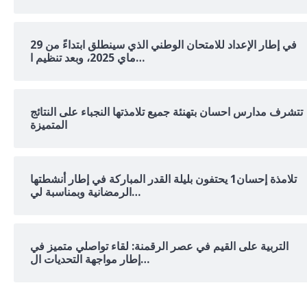
في إطار الإعداد للامتحان الوطني الذي سينطلق ابتداءً من 29
ماي 2025، وبعد تنظيم ا…
تتشرف مدارس احسان بتهنئة جميع تلامذتها النجباء على النتائج
المتميزة
تلامذة إحسان1 يحتفون بليلة القدر المباركة في إطار أنشطتها
الرمضانية وبمناسبة لي…
التربية على القيم في عصر الرقمنة: لقاء تواصلي متميز في
إطار مواجهة التحديات ال…