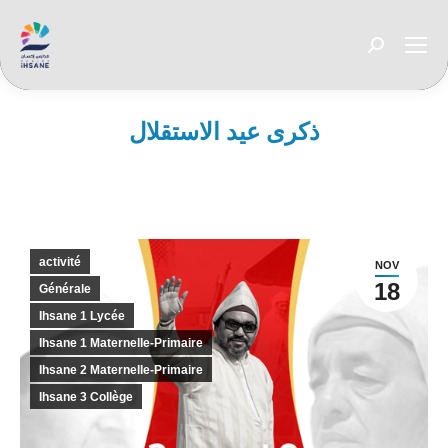
Recherche
:
ذكرى عيد الاستقلال
Vous êtes ici :
activité
NOV
18
Générale
Ihsane 1 Lycée
Ihsane 1 Maternelle-Primaire
Ihsane 2 Maternelle-Primaire
Ihsane 3 Collège