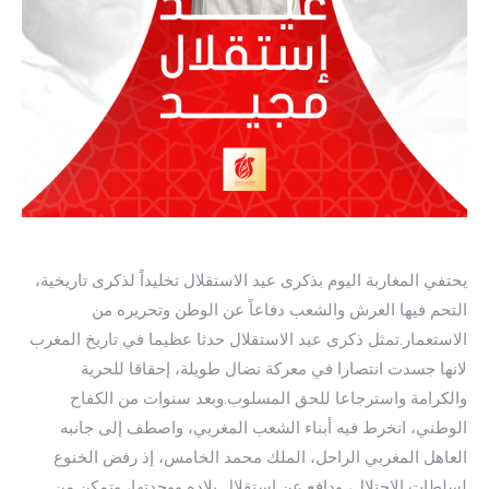
يحتفي المغاربة اليوم بذكرى عيد الاستقلال تخليداً لذكرى تاريخية،
التحم فيها العرش والشعب دفاعاً عن الوطن وتحريره من
الاستعمار.تمثل ذكرى عيد الاستقلال حدثا عظيما في تاريخ المغرب
لانها جسدت انتصارا في معركة نضال طويلة، إحقاقا للحرية
والكرامة واسترجاعا للحق المسلوب.وبعد سنوات من الكفاح
الوطني، انخرط فيه أبناء الشعب المغربي، واصطف إلى جانبه
العاهل المغربي الراحل، الملك محمد الخامس، إذ رفض الخنوع
لسلطات الاحتلال، ودافع عن استقلال بلاده ووحدتها، وتمكن من