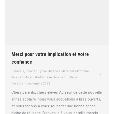
Merci pour votre implication et votre
confiance
Générale
,
Ihsane 1 Lycée
,
Ihsane 1 Maternelle-Primaire
,
Ihsane 2 Maternelle-Primaire
,
Ihsane 3 Collège
Par
E L
4 septembre 2023
Chers parents, chers élèves Au seuil de cette nouvelle
année scolaire, nous vous accueillons à bras ouverts,
et nous tenons à vous souhaiter une bonne année
pleine de réussite. Bienvenue à vous, et mille mercis