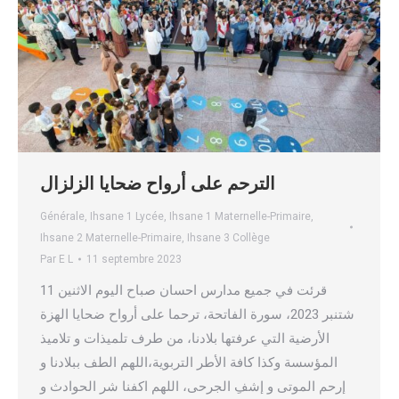
الترحم على أرواح ضحايا الزلزال
Générale
,
Ihsane 1 Lycée
,
Ihsane 1 Maternelle-Primaire
,
Ihsane 2 Maternelle-Primaire
,
Ihsane 3 Collège
Par
E L
11 septembre 2023
قرئت في جميع مدارس احسان صباح اليوم الاثنين 11
شتنبر 2023، سورة الفاتحة، ترحما على أرواح ضحايا الهزة
الأرضية التي عرفتها بلادنا، من طرف تلميذات و تلاميذ
المؤسسة وكذا كافة الأطر التربوية،اللهم الطف ببلادنا و
إرحم الموتى و إشفِ الجرحى، اللهم اكفنا شر الحوادث و