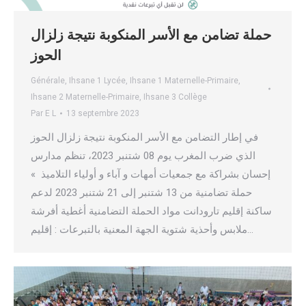
حملة تضامن مع الأسر المنكوبة نتيجة زلزال
الحوز
Générale
,
Ihsane 1 Lycée
,
Ihsane 1 Maternelle-Primaire
,
Ihsane 2 Maternelle-Primaire
,
Ihsane 3 Collège
Par
E L
13 septembre 2023
في إطار التضامن مع الأسر المنكوبة نتيجة زلزال الحوز
الذي ضرب المغرب يوم 08 شتنبر 2023، تنظم مدارس
إحسان بشراكة مع جمعيات أمهات و آباء و أولياء التلاميذ »
حملة تضامنية من 13 شتنبر إلى 21 شتنبر 2023 لدعم
ساكنة إقليم تارودانت مواد الحملة التضامنية أغطية أفرشة
ملابس وأحذية شتوية الجهة المعنية بالتبرعات : إقليم…