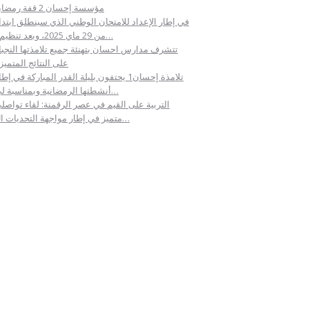
مؤسسة إحسان 2 قفة رمضان
في إطار الإعداد للامتحان الوطني الذي سينطلق ابتداء
من 29 ماي 2025، وبعد تنظيم ا…
تتشرف مدارس احسان بتهنئة جميع تلامذتها النجبا
على النتائج المتميز
تلامذة إحسان1 يحتفون بليلة القدر المباركة في إط
أنشطتها الرمضانية وبمناسبة لي…
التربية على القيم في عصر الرقمنة: لقاء تواصل
متميز في إطار مواجهة التحديات ال…