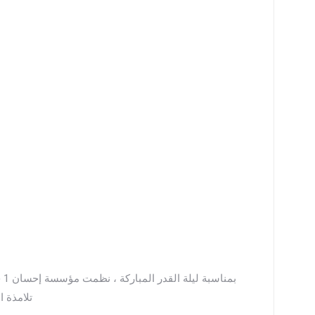
بم
تلامذة 