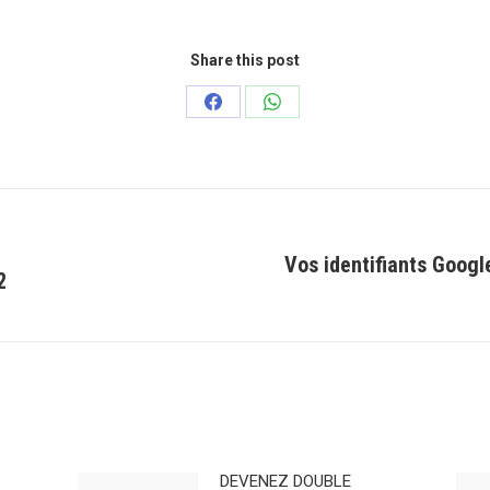
Share this post
Partager
Partager
sur
sur
Facebook
WhatsApp
Vos identifiants Goog
2
Article
suivant
:
DEVENEZ DOUBLE