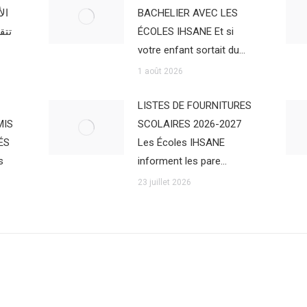
ال
BACHELIER AVEC LES
تتق
ÉCOLES IHSANE Et si
votre enfant sortait du…
1 août 2026
LISTES DE FOURNITURES
MIS
SCOLAIRES 2026-2027
ÉS
Les Écoles IHSANE
s
informent les pare…
23 juillet 2026