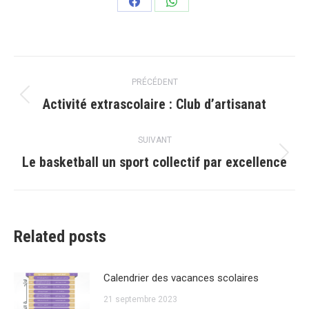
Partager
Partager
sur
sur
Facebook
WhatsApp
Navigation
PRÉCÉDENT
article
Activité extrascolaire : Club d’artisanat
Article
précédent
:
SUIVANT
Le basketball un sport collectif par excellence
Article
suivant
:
Related posts
Calendrier des vacances scolaires
21 septembre 2023