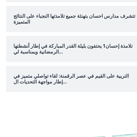
تتشرف مدارس احسان بتهنئة جميع تلامذتها النجباء على النتائج
المتميزة
تلامذة إحسان1 يحتفون بليلة القدر المباركة في إطار أنشطتها
الرمضانية وبمناسبة لي…
التربية على القيم في عصر الرقمنة: لقاء تواصلي متميز في
إطار مواجهة التحديات ال…