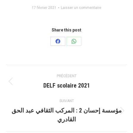
17 février 2021
Laisser un commentaire
Share this post
Partager
Partager
sur
sur
Facebook
WhatsApp
Navigation
PRÉCÉDENT
article
DELF scolaire 2021
Article
précédent
:
SUIVANT
مؤسسة إحسان 2 : المركب الثقافي عبد الحق
Article
القادري
suivant
: