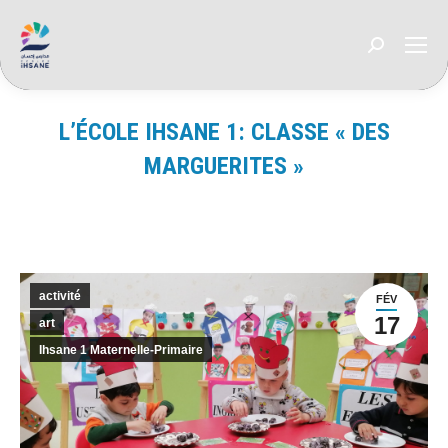
Recherche
:
L’ÉCOLE IHSANE 1: CLASSE « DES
MARGUERITES »
Vous êtes ici :
activité
FÉV
17
art
Ihsane 1 Maternelle-Primaire