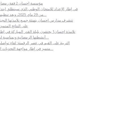
مؤسسة إحسان 2 قفة رمضان
في إطار الإعداد للامتحان الوطني الذي سينطلق ابتداء
من 29 ماي 2025، وبعد تنظيم ا…
تتشرف مدارس احسان بتهنئة جميع تلامذتها النجبا
على النتائج المتميز
تلامذة إحسان1 يحتفون بليلة القدر المباركة في إط
أنشطتها الرمضانية وبمناسبة لي…
التربية على القيم في عصر الرقمنة: لقاء تواصل
متميز في إطار مواجهة التحديات ال…