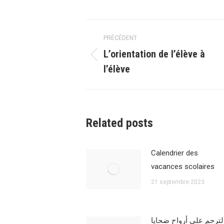
Navigation
PRÉCÉDENT
article
L’orientation de l’élève à
Article
l’élève
précédent
:
Related posts
Calendrier des
vacances scolaires
21 septembre 2023
لترحم على أرواح ضحايا