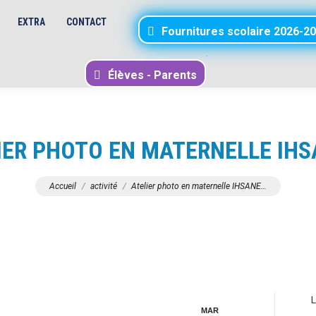
EXTRA
CONTACT
Fournitures scolaire 2026-2
.
Élèves - Parents
IER PHOTO EN MATERNELLE IHS
Vous êtes ici :
Accueil
activité
Atelier photo en maternelle IHSANE…
L
MAR